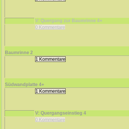
V: Quergang zur Baumrinne
4+
0 Kommentare
Baumrinne
2
1 Kommentare
Südwandplatte
4+
1 Kommentare
V: Quergangseinstieg
4
0 Kommentare