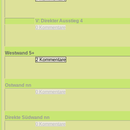
V: Direkter Ausstieg
4
Hinten offener AR und vo
0 Kommentare
Westwand
5+
2 Kommentare
Ostwand
nn
0 Kommentare
Direkte Südwand
nn
0 Kommentare