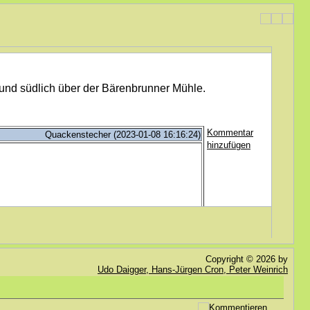
und südlich über der Bärenbrunner Mühle.
Kommentar
Quackenstecher (2023-01-08 16:16:24)
hinzufügen
stummerwinter (2020-05-03 18:58:13)
.bitte prüfen, ob fest geworden!
Copyright © 2026 by
Udo Daigger, Hans-Jürgen Cron, Peter Weinrich