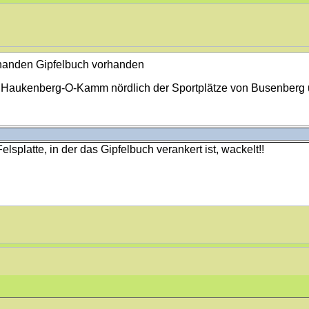
Gipfelbuch vorhanden
m Haukenberg-O-Kamm nördlich der Sportplätze von Busenberg 
lsplatte, in der das Gipfelbuch verankert ist, wackelt!!
, hatte aber zu wenig angemischt, um das ganze Loch zu füllen..