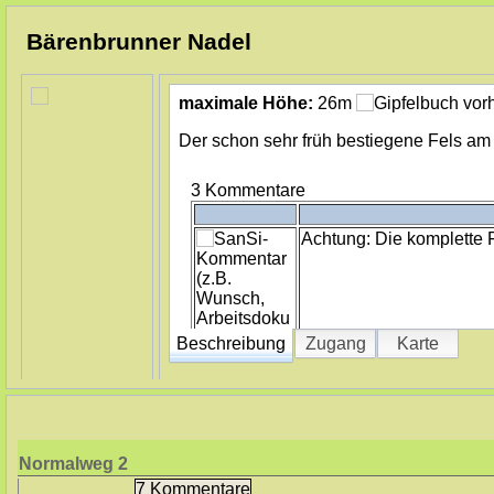
Bärenbrunner Nadel
maximale Höhe:
26m
Der schon sehr früh bestiegene Fels a
3 Kommentare
Achtung: Die komplette Fe
Beschreibung
Zugang
Karte
Ring mit Sika zu gemacht
Normalweg
2
7 Kommentare