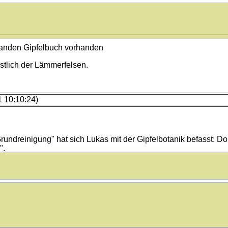
Gipfelbuch vorhanden
östlich der Lämmerfelsen.
 10:10:24)
rundreinigung" hat sich Lukas mit der Gipfelbotanik befasst: D
".
21:15:54)
 immer zottelig-verwahrloster und hätte sich sicher über eine 
gefreut.