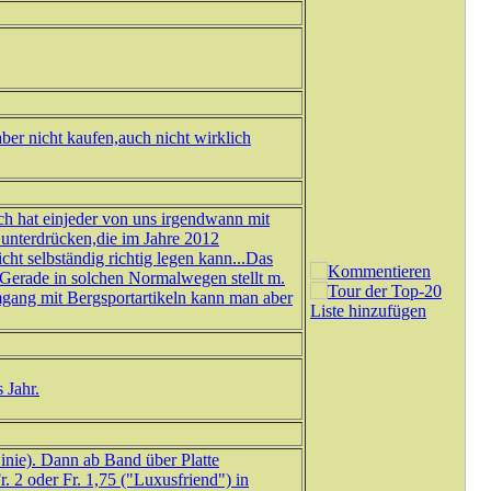
er nicht kaufen,auch nicht wirklich
ch hat einjeder von uns irgendwann mit
unterdrücken,die im Jahre 2012
cht selbständig richtig legen kann...Das
t.Gerade in solchen Normalwegen stellt m.
mgang mit Bergsportartikeln kann man aber
 Jahr.
Linie). Dann ab Band über Platte
. 2 oder Fr. 1,75 ("Luxusfriend") in