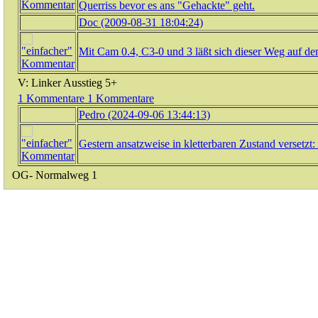
Querriss bevor es ans "Gehackte" geht.
Doc (2009-08-31 18:04:24)
Mit Cam 0.4, C3-0 und 3 läßt sich dieser Weg auf d
V: Linker Ausstieg
5+
1 Kommentare
1 Kommentare
Pedro (2024-09-06 13:44:13)
Gestern ansatzweise in kletterbaren Zustand versetzt:
OG- Normalweg
1
0 Kommentare
0 Kommentare
OG: Westwändel
3
0 Kommentare
0 Kommentare