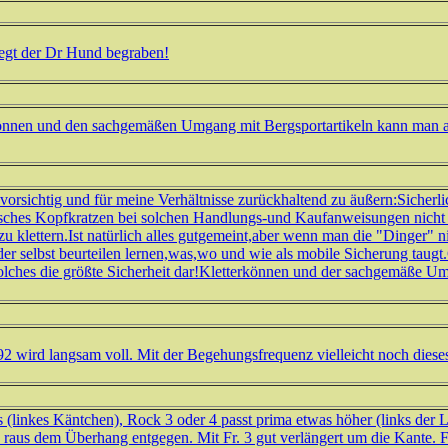
iegt der Dr Hund begraben!
rkönnen und den sachgemäßen Umgang mit Bergsportartikeln kann man ab
vorsichtig und für meine Verhältnisse zurückhaltend zu äußern:Sicherli
isches Kopfkratzen bei solchen Handlungs-und Kaufanweisungen nicht 
 klettern.Ist natürlich alles gutgemeint,aber wenn man die "Dinger" ni
der selbst beurteilen lernen,was,wo und wie als mobile Sicherung taug
solches die größte Sicherheit dar!Kletterkönnen und der sachgemäße U
2 wird langsam voll. Mit der Begehungsfrequenz vielleicht noch dieses
 (linkes Käntchen), Rock 3 oder 4 passt prima etwas höher (links der 
 raus dem Überhang entgegen. Mit Fr. 3 gut verlängert um die Kante. Fr