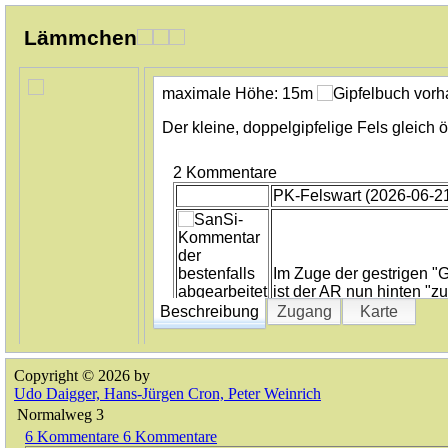
Lämmchen
maximale Höhe:
15m
Der kleine, doppelgipfelige Fels gleich 
2 Kommentare
PK-Felswart (2026-06-21
Im Zuge der gestrigen "G
ist der AR nun hinten "zu
Beschreibung
Zugang
Karte
Bruchpilot (2023-05-29 
Copyright © 2026 by
Udo Daigger, Hans-Jürgen Cron, Peter Weinrich
Normalweg
3
Das Lämmchen wird leider
6 Kommentare
6 Kommentare
Freistellungsprogramms 