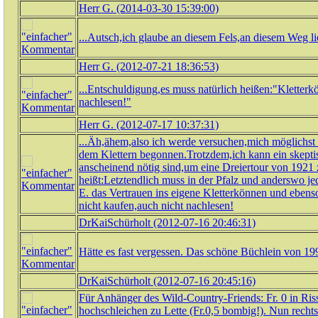
Herr G. (2014-03-30 15:39:00)
...Autsch,ich glaube an diesem Fels,an diesem Weg l
Herr G. (2012-07-21 18:36:53)
...Entschuldigung,es muss natürlich heißen:"Klette
nachlesen!"
Herr G. (2012-07-17 10:37:31)
...Äh,ähem,also ich werde versuchen,mich möglichst 
dem Klettern begonnen.Trotzdem,ich kann ein skept
anscheinend nötig sind,um eine Dreiertour von 1921 zu
heißt:Letztendlich muss in der Pfalz und anderswo je
E. das Vertrauen ins eigene Kletterkönnen und eben
nicht kaufen,auch nicht nachlesen!
DrKaiSchürholt (2012-07-16 20:46:31)
Hätte es fast vergessen. Das schöne Büchlein von 199
DrKaiSchürholt (2012-07-16 20:45:16)
Für Anhänger des Wild-Country-Friends: Fr. 0 in Riss
hochschleichen zu Lette (Fr.0,5 bombig!). Nun rechts