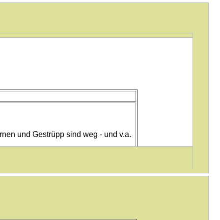
ornen und Gestrüpp sind weg - und v.a.
Kommentar
hinzufügen
kleine Erweiterung des