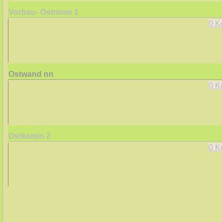
Vorbau- Ostrinne
1
0 K
Ostwand
nn
0 K
Ostkamin
2
0 K