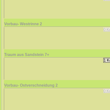
Vorbau- Westrinne
2
0 K
Traum aus Sandstein
7+
1 K
Vorbau- Ostverschneidung
2
0 K