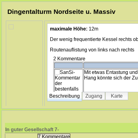
Dingentalturm Nordseite u. Massiv
maximale Höhe:
12m
Der wenig frequentierte Kessel rechts o
Routenauflistung von links nach rechts
2 Kommentare
Mit etwas Entastung un
Hang könnte sich der Zu
Beschreibung
Zugang
Karte
Die an sich festen Rout
In guter Gesellschaft
7-
zunehmend. Am ehesten 
schnell spassfrei...
7 Kommentare